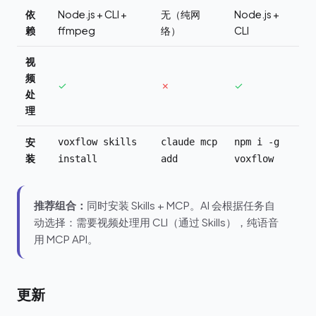
依
Node.js + CLI +
无（纯网
Node.js +
赖
ffmpeg
络）
CLI
视
频
✓
✗
✓
处
理
安
voxflow skills
claude mcp
npm i -g
装
install
add
voxflow
推荐组合：
同时安装 Skills + MCP。AI 会根据任务自
动选择：需要视频处理用 CLI（通过 Skills），纯语音
用 MCP API。
更新