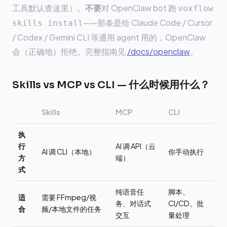
工具默认查这里）。
不要
对 OpenClaw bot 跑
voxflow
——那条是给 Claude Code / Cursor
skills install
/ Codex / Gemini CLI 等通用 agent 用的，OpenClaw
会（正确地）拒绝。完整指南见
/docs/openclaw
。
Skills vs MCP vs CLI — 什么时候用什么？
Skills
MCP
CLI
执
行
AI 调 API（云
AI 调 CLI（本地）
你手动执行
方
端）
式
纯语音任
脚本、
适
需要 FFmpeg/视
务、对话式
CI/CD、批
合
频/本地文件的任务
交互
量处理