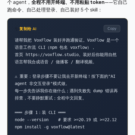
个 agent，
全程不用开终端、不用粘贴 token
——它自己
跑命令、自己处理登录、自己装好 5 个 skill：
✨
复制给 AI
Copy
请帮我把 VoxFlow 装好并跑通验证。VoxFlow 是一个
语音工作流 CLI（npm 包名 voxflow），

首页 https://voxflow.studio。装好后你能用自然
语言帮我合成语音 / 做播客 / 翻译视频。

⚠️ 重要：登录步骤不要让我去开新终端！按下面的"AI 
agent 非交互登录"模式做。

每一步先告诉我你在做什么；遇到失败先 dump 错误再
排查，不要静默重试；全程中文回复。

═══ 步骤 1：装 CLI ═══

node --version    # 要求 >=20.19 或 >=22.12

npm install -g voxflow@latest
