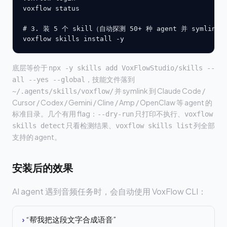
voxflow status

# 3. 装 5 个 skill（自动探测 50+ 种 agent 并 symlin
voxflow skills install -y
底层等价于
npx -y skills add VoxFlowStudio/skills --
，技能文件落到
all --yes --global
并 symlink 到 Claude Code /
~/.agents/skills/voxflow/
Cursor / Codex / Gemini / Cline / Amp / OpenClaw 等 agent 的
标准目录。几个有用 flag：
只打印不执行、
--dry-run
voxflow
只看检测结果、
列全部
skills detect
voxflow skills list
支持的 agent。
安装后的效果
AI agent 遇到音频任务时，会自动使用 VoxFlow CLI：
›
“帮我把这段文字合成语音”